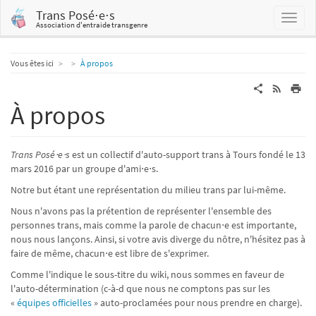
Trans Posé⋅e⋅s
Association d'entraide transgenre
Home
Vous êtes ici
À propos
À propos
Trans Posé⋅e⋅s
est un collectif d'auto-support trans à Tours fondé le 13
mars 2016 par un groupe d'ami⋅e⋅s.
Notre but étant une représentation du milieu trans par lui-même.
Nous n'avons pas la prétention de représenter l'ensemble des
personnes trans, mais comme la parole de chacun⋅e est importante,
nous nous lançons. Ainsi, si votre avis diverge du nôtre, n'hésitez pas à
faire de même, chacun⋅e est libre de s'exprimer.
Comme l'indique le sous-titre du wiki, nous sommes en faveur de
l'auto-détermination (c-à-d que nous ne comptons pas sur les
«
équipes officielles
» auto-proclamées pour nous prendre en charge).